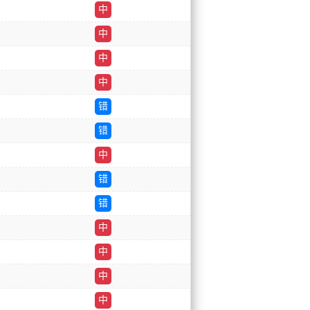
中
中
中
中
错
错
中
错
错
中
中
中
中