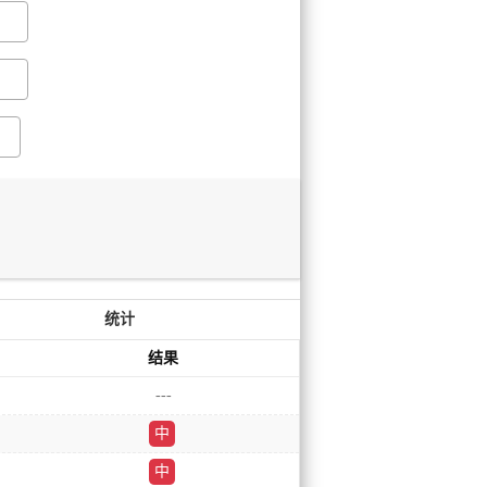
统计
结果
---
中
中