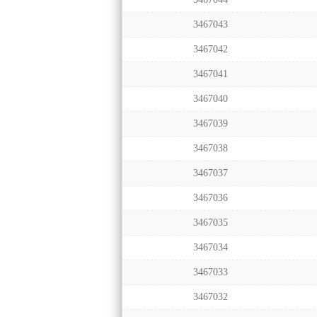
3467043
3467042
3467041
3467040
3467039
3467038
3467037
3467036
3467035
3467034
3467033
3467032