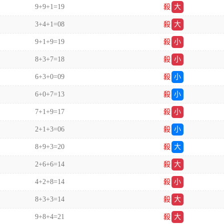
双
9+9+1=19
殺
大
双
3+4+1=08
殺
大
双
9+1+9=19
殺
小
单
8+3+7=18
殺
小
双
6+3+0=09
殺
小
单
6+0+7=13
殺
小
单
7+1+9=17
殺
小
双
2+1+3=06
殺
小
双
8+9+3=20
殺
大
双
2+6+6=14
殺
大
单
4+2+8=14
殺
小
双
8+3+3=14
殺
大
单
9+8+4=21
殺
大