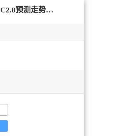
加拿大28预测 牢记域名-28Yc.Com 加拿大28-jnd预测网|PC2.8预测走势_极致火热优质的免费预测网站