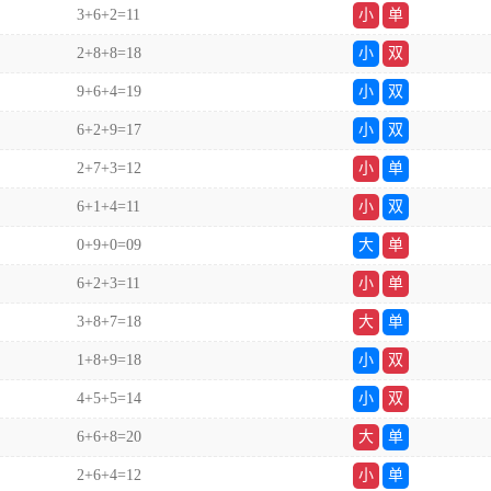
3+6+2=11
小
单
2+8+8=18
小
双
9+6+4=19
小
双
6+2+9=17
小
双
2+7+3=12
小
单
6+1+4=11
小
双
0+9+0=09
大
单
6+2+3=11
小
单
3+8+7=18
大
单
1+8+9=18
小
双
4+5+5=14
小
双
6+6+8=20
大
单
2+6+4=12
小
单