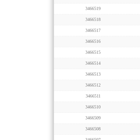
3466519
3466518
3466517
3466516
3466515
3466514
3466513
3466512
3466511
3466510
3466509
3466508
3466507