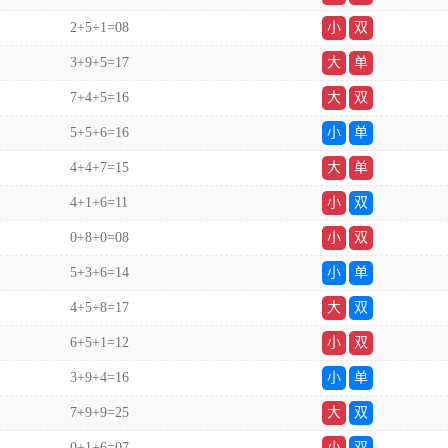
2+5+1=08
小
双
3+9+5=17
大
单
7+4+5=16
大
双
5+5+6=16
小
单
4+4+7=15
大
单
4+1+6=11
小
双
0+8+0=08
小
双
5+3+6=14
小
单
4+5+8=17
大
双
6+5+1=12
小
双
3+9+4=16
小
单
7+9+9=25
大
双
0+1+6=07
小
双