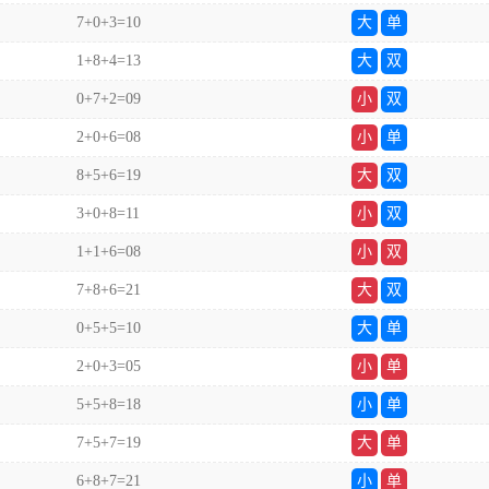
7+0+3=10
大
单
1+8+4=13
大
双
0+7+2=09
小
双
2+0+6=08
小
单
8+5+6=19
大
双
3+0+8=11
小
双
1+1+6=08
小
双
7+8+6=21
大
双
0+5+5=10
大
单
2+0+3=05
小
单
5+5+8=18
小
单
7+5+7=19
大
单
6+8+7=21
小
单