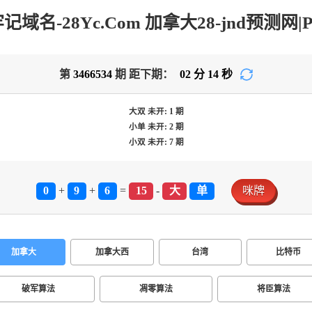
第
3466534
期 距下期：
02
分
14
秒
大双
未开:
1
期
小单
未开:
2
期
小双
未开:
7
期
0
+
9
+
6
=
15
-
大
单
咪牌
加拿大
加拿大西
台湾
比特币
破军算法
凋零算法
将臣算法