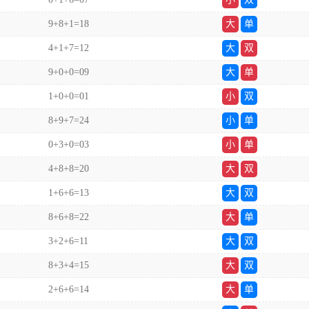
9+8+1=18
大
单
4+1+7=12
大
双
9+0+0=09
大
单
1+0+0=01
小
双
8+9+7=24
小
单
0+3+0=03
小
单
4+8+8=20
大
双
1+6+6=13
大
双
8+6+8=22
大
单
3+2+6=11
大
双
8+3+4=15
大
双
2+6+6=14
大
单