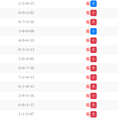
单
2+5+8=15
殺
大
单
0+0+2=02
殺
小
单
0+7+3=10
殺
大
单
1+8+0=09
殺
小
单
4+9+6=19
殺
小
单
8+3+2=13
殺
大
单
1+0+4=05
殺
小
双
9+0+7=16
殺
大
单
7+2+4=13
殺
小
双
6+1+8=15
殺
大
双
2+9+5=16
殺
小
双
6+8+1=15
殺
大
双
1+1+5=07
殺
大