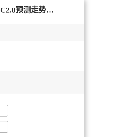
加拿大28预测 牢记域名-28Yc.Com 加拿大28-jnd预测网|PC2.8预测走势_极致火热优质的免费预测网站