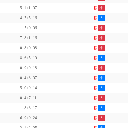
单
5+1+1=07
殺
小
双
4+7+5=16
殺
大
双
1+5+0=06
殺
小
单
7+8+1=16
殺
小
单
0+8+0=08
殺
小
单
8+6+5=19
殺
大
单
0+9+9=18
殺
小
双
0+4+3=07
殺
小
单
5+0+9=14
殺
大
双
0+4+7=11
殺
大
双
1+8+8=17
殺
大
单
6+9+9=24
殺
大
单
2+1+2=05
殺
小