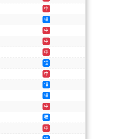
中
错
中
中
中
错
中
错
错
中
错
中
错