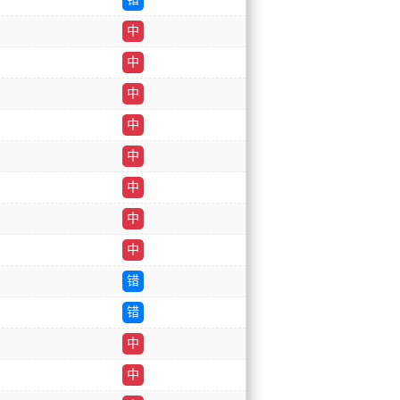
中
中
中
中
中
中
中
中
错
错
中
中