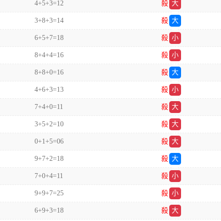
4+5+3=12
殺
大
双
3+8+3=14
殺
大
双
6+5+7=18
殺
小
单
8+4+4=16
殺
小
单
8+8+0=16
殺
大
双
4+6+3=13
殺
小
双
7+4+0=11
殺
大
单
3+5+2=10
殺
大
单
0+1+5=06
殺
大
单
9+7+2=18
殺
大
双
7+0+4=11
殺
小
双
9+9+7=25
殺
小
单
6+9+3=18
殺
大