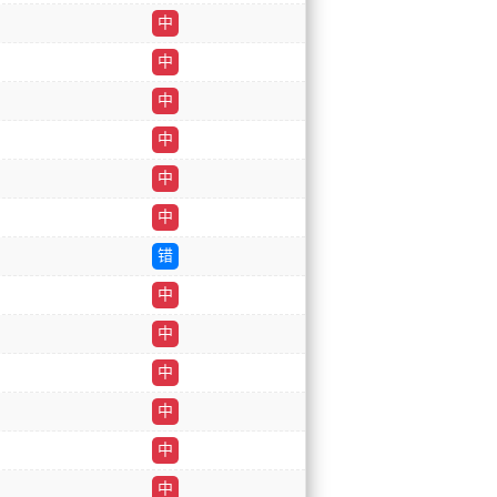
中
中
中
中
中
中
错
中
中
中
中
中
中