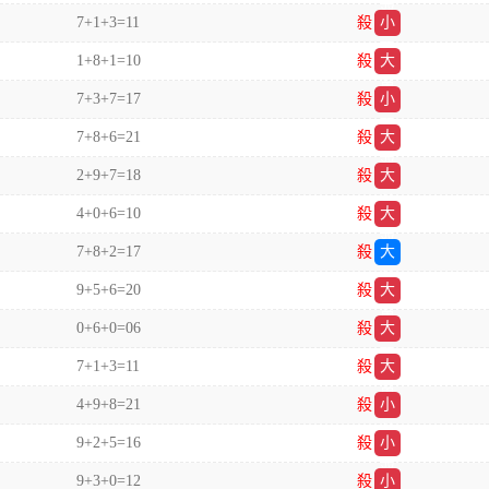
双
7+1+3=11
殺
小
双
1+8+1=10
殺
大
单
7+3+7=17
殺
小
双
7+8+6=21
殺
大
双
2+9+7=18
殺
大
单
4+0+6=10
殺
大
双
7+8+2=17
殺
大
单
9+5+6=20
殺
大
单
0+6+0=06
殺
大
双
7+1+3=11
殺
大
单
4+9+8=21
殺
小
单
9+2+5=16
殺
小
双
9+3+0=12
殺
小