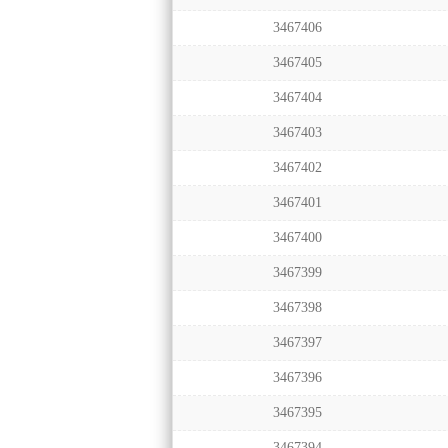
3467406
3467405
3467404
3467403
3467402
3467401
3467400
3467399
3467398
3467397
3467396
3467395
3467394