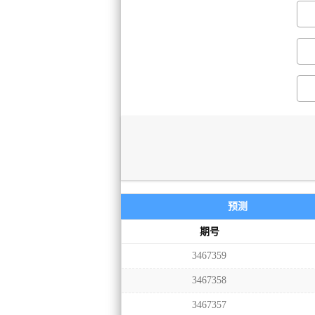
预测
期号
3467359
3467358
3467357