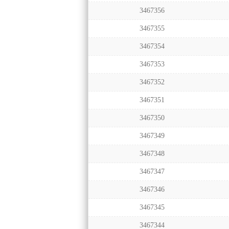
3467356
3467355
3467354
3467353
3467352
3467351
3467350
3467349
3467348
3467347
3467346
3467345
3467344