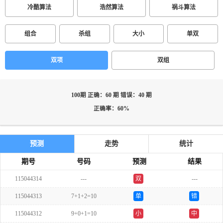
冷酷算法
浩然算法
祸斗算法
组合
杀组
大小
单双
双项
双组
100期 正确：60 期 错误：40 期
正确率：60%
预测
走势
统计
期号
号码
预测
结果
115044314
---
双
---
115044313
7+1+2=10
单
错
115044312
9+0+1=10
小
中