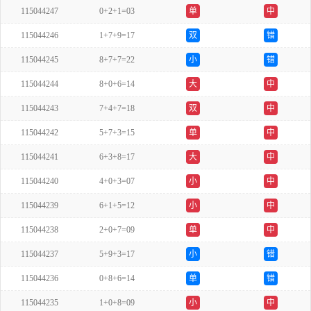
115044247
0+2+1=03
单
中
115044246
1+7+9=17
双
错
115044245
8+7+7=22
小
错
115044244
8+0+6=14
大
中
115044243
7+4+7=18
双
中
115044242
5+7+3=15
单
中
115044241
6+3+8=17
大
中
115044240
4+0+3=07
小
中
115044239
6+1+5=12
小
中
115044238
2+0+7=09
单
中
115044237
5+9+3=17
小
错
115044236
0+8+6=14
单
错
115044235
1+0+8=09
小
中