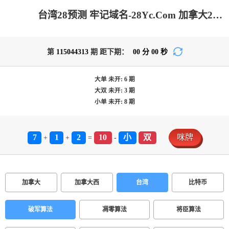
台湾28预测 牢记域名-28Yc.Com 加拿大28-jnd预测网|PC2.8预测走势_极致火热优质的免费预测网站
第
115044313
期 距下期：
00
分
00
秒
大单
未开:
6
期
大双
未开:
3
期
小单
未开:
8
期
7
1
2
10
小
双
咪牌
+
+
=
-
加拿大
加拿大西
台湾
比特币
破军算法
凋零算法
将臣算法