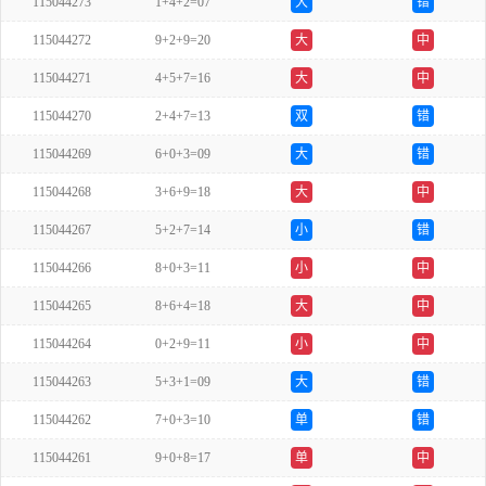
115044273
1+4+2=07
大
错
115044272
9+2+9=20
大
中
115044271
4+5+7=16
大
中
115044270
2+4+7=13
双
错
115044269
6+0+3=09
大
错
115044268
3+6+9=18
大
中
115044267
5+2+7=14
小
错
115044266
8+0+3=11
小
中
115044265
8+6+4=18
大
中
115044264
0+2+9=11
小
中
115044263
5+3+1=09
大
错
115044262
7+0+3=10
单
错
115044261
9+0+8=17
单
中