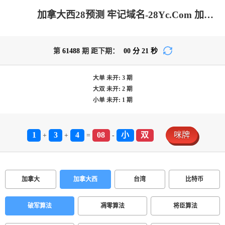
加拿大西28预测 牢记域名-28Yc.Com 加拿大28-jnd预测网|PC2.8预测走势_极致火热优质的免费预测网站
第
61488
期 距下期：
00
分
21
秒
大单
未开:
3
期
大双
未开:
2
期
小单
未开:
1
期
1
3
4
08
小
双
咪牌
+
+
=
-
加拿大
加拿大西
台湾
比特币
破军算法
凋零算法
将臣算法