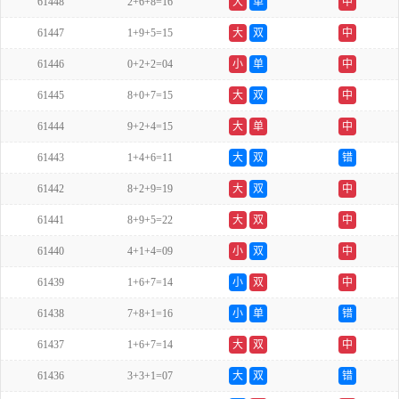
61448
2+6+8=16
大
单
中
61447
1+9+5=15
大
双
中
61446
0+2+2=04
小
单
中
61445
8+0+7=15
大
双
中
61444
9+2+4=15
大
单
中
61443
1+4+6=11
大
双
错
61442
8+2+9=19
大
双
中
61441
8+9+5=22
大
双
中
61440
4+1+4=09
小
双
中
61439
1+6+7=14
小
双
中
61438
7+8+1=16
小
单
错
61437
1+6+7=14
大
双
中
61436
3+3+1=07
大
双
错