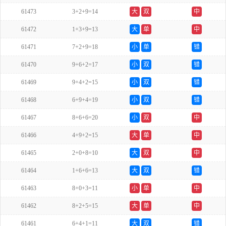
61473
3+2+9=14
大
双
中
61472
1+3+9=13
大
单
中
61471
7+2+9=18
小
单
错
61470
9+6+2=17
小
双
错
61469
9+4+2=15
小
双
错
61468
6+9+4=19
小
双
错
61467
8+6+6=20
小
双
中
61466
4+9+2=15
大
单
中
61465
2+0+8=10
大
双
中
61464
1+6+6=13
大
双
错
61463
8+0+3=11
小
单
中
61462
8+2+5=15
大
单
中
61461
6+4+1=11
大
双
错