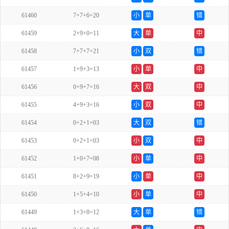
61460
7+7+6=20
小
单
错
61459
2+9+0=11
大
单
中
61458
7+7+7=21
小
双
错
61457
1+9+3=13
小
单
中
61456
0+9+7=16
大
双
中
61455
4+9+3=16
小
双
中
61454
0+2+1=03
大
双
错
61453
0+2+1=03
小
双
中
61452
1+0+7=08
小
单
中
61451
8+2+9=19
小
单
中
61450
1+5+4=10
小
单
中
61449
1+3+8=12
大
单
错