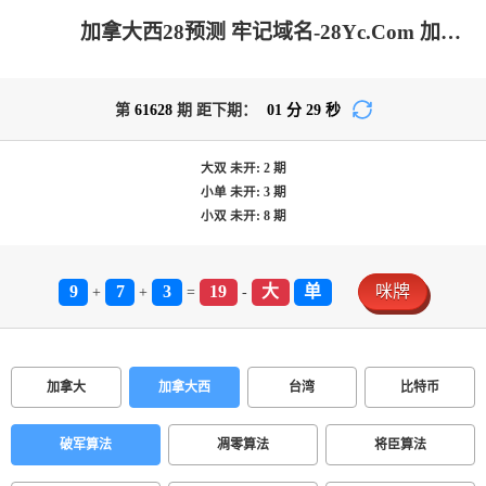
加拿大西28预测 牢记域名-28Yc.Com 加拿大28-jnd预测网|PC2.8预测走势_极致火热优质的免费预测网站
第
61628
期 距下期：
01
分
29
秒
大双
未开:
2
期
小单
未开:
3
期
小双
未开:
8
期
9
7
3
19
大
单
咪牌
+
+
=
-
加拿大
加拿大西
台湾
比特币
破军算法
凋零算法
将臣算法