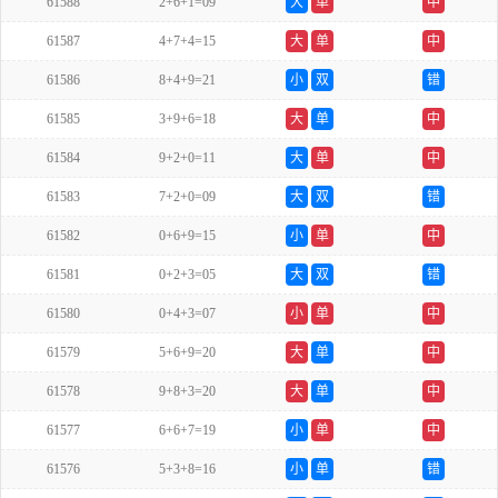
61588
2+6+1=09
大
单
中
61587
4+7+4=15
大
单
中
61586
8+4+9=21
小
双
错
61585
3+9+6=18
大
单
中
61584
9+2+0=11
大
单
中
61583
7+2+0=09
大
双
错
61582
0+6+9=15
小
单
中
61581
0+2+3=05
大
双
错
61580
0+4+3=07
小
单
中
61579
5+6+9=20
大
单
中
61578
9+8+3=20
大
单
中
61577
6+6+7=19
小
单
中
61576
5+3+8=16
小
单
错