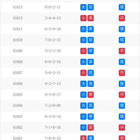
61613
9+0+2=11
大
双
错
61612
5+4+4=13
小
单
中
61611
6+3+9=18
小
单
错
61610
7+6+2=15
小
双
错
61609
3+2+5=10
小
单
中
61608
8+6+2=16
小
单
错
61607
3+6+2=11
小
双
中
61606
4+2+7=13
大
双
错
61605
4+5+8=17
小
单
中
61604
7+2+0=09
大
双
错
61603
9+5+0=14
小
单
错
61602
7+1+8=16
小
双
中
61601
7+9+0=16
大
单
中