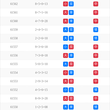
61562
8+5+0=13
小
双
中
61561
8+7+1=16
大
单
中
61560
4+7+9=20
大
单
中
61559
2+4+5=11
大
双
错
61558
2+2+6=10
大
单
错
61557
9+3+6=18
小
双
中
61556
7+3+8=18
大
单
中
61555
5+0+5=10
大
双
中
61554
4+5+3=12
小
单
中
61553
2+9+3=14
大
双
中
61552
4+5+6=15
小
双
错
61551
8+9+3=20
大
双
中
61550
1+2+5=08
大
单
错