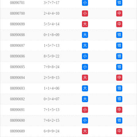
08090701
3+7+7=17
小
错
08090700
2+4+4=10
小
中
08090699
5+5+4=14
大
中
08090698
0+1+8=09
大
错
08090697
1+5+7=13
大
错
08090696
8+5+9=22
小
错
08090695
7+9+8=24
小
错
08090694
2+5+8=15
大
中
08090693
1+1+4=06
大
错
08090692
0+3+4=07
大
错
08090691
7+1+5=13
小
中
08090690
7+6+2=15
小
错
08090689
6+9+9=24
大
中