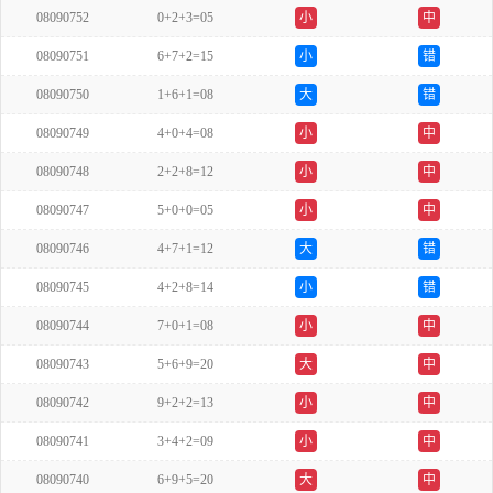
08090752
0+2+3=05
小
中
08090751
6+7+2=15
小
错
08090750
1+6+1=08
大
错
08090749
4+0+4=08
小
中
08090748
2+2+8=12
小
中
08090747
5+0+0=05
小
中
08090746
4+7+1=12
大
错
08090745
4+2+8=14
小
错
08090744
7+0+1=08
小
中
08090743
5+6+9=20
大
中
08090742
9+2+2=13
小
中
08090741
3+4+2=09
小
中
08090740
6+9+5=20
大
中